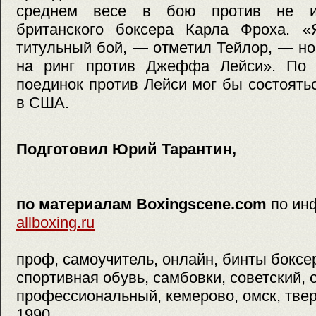
среднем весе в бою против не и
британского боксера Карла Фроха. 
титульный бой, — отметил Тейлор, — но
на ринг против Джеффа Лейси». По 
поединок против Лейси мог бы состоятьс
в США.
Подготовил Юрий Тарантин,
по материалам Boxingscene.com
по ин
allboxing.ru
проф, самоучитель, онлайн, бинты боксер
спортивная обувь, самбовки, советский, 
профессиональный, кемерово, омск, тверь
1990