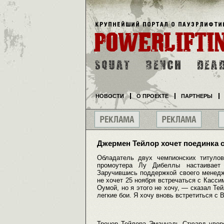
НОВОСТИ
О ПРОЕКТЕ
ПАРТНЕРЫ
Джермен Тейлор хочет поединка 
Обладатель двух чемпионских титуло
промоутера Лу Дибеллы настаивает
Заручившись поддержкой своего менедж
не хочет 25 ноября встречаться с Касси
Оумой, но я этого не хочу, — сказал Те
легкие бои. Я хочу вновь встретиться с 
Тренер Тейлора Эмануэль Стюард увере