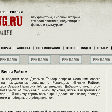
пауэрлифтинг, силовой экстрим
тяжелая атлетика, бодибилдинг
фитнес и культуризм
ФОРУМ
АНОНСЫ
СОРЕВНОВАНИЯ
ФОТО
ВИДЕО
СТАТЬИ
с Винки Райтом
в в среднем весе Джермен Тейлор попреки желаниям своего
 на немедленном реванше с Рональдом «Винки» Райтом.
ера Озелла Нельсона Тейлор уведомил Дибеллу о том, что он
мом Оумой. «Я хочу боя с Винки. Лу хочет, чтобы я встретился с
йлор. — Я не хочу терять время зря и делать шаг назад, проводя
Винки и победить его убедительно».
н в том, что его подопечный сможет уверенно выиграть матч-