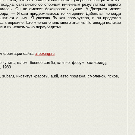
 осадка, связанного со спорным ничейным результатом первого
ршилось. Он не сможет боксировать лучше. А Джермен может
юард. — Я сам придерживаюсь точки зрения Дибеллы, но когда
лашаться с ним. Я уважаю Лу как промоутера, и он проделал
 к вершине. Его мнение очень много значит. Но иногда великие
е и их невозможно переубедить».
 информации сайта
allboxing.ru
де купить, шлем, боевое самбо, кличко, форум, холифилд,
, 1983
l, subaru, институт красоты, audi, авто продажа, смоленск, псков,