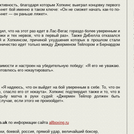
активность, благодаря которым Хопкинс выиграл концовку первого
ачнет бой именно в таком ключе: «Он не сможет начать как-то по-
ачнет — он раньше ляжет».
л, что на этот раз едет в Лас-Вегас гораздо более уверенным и
жи и тех нервов, что в первый раз». Также ДиБелла отказался
й и Хопкинсом, причиной ухудшения которых в прошлом стали
рничество идет только между Джерменом Тейлором и Бернардом
шимости и настроен на убедительную победу: «Я его не уважаю.
отовлюсь его нокаутировать».
 «Я надеюсь, что он выйдет на бой уверенным в себе. То, что он
 спасло его от нокаута». Хопкинс подтвердил также и то, что в
удьбу матча в руки судей: «Джермен Тейлор должен быть
случае, если этого не произойдет».
o.uk
по информации сайта
allboxing.ru
ки, боевой, россия, прямой удар, величайший боксер,