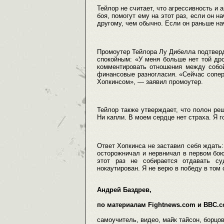
Тейлор не считает, что агрессивность и 
боя, помогут ему на этот раз, если он н
другому, чем обычно. Если он раньше н
Промоутер Тейлора Лу Дибелла подтверди
спокойным: «У меня больше нет той дро
комментировать отношения между собо
финансовые разногласия. «Сейчас сопе
Хопкинсом», — заявил промоутер.
Тейлор также утверждает, что полон ре
Ни капли. В моем сердце нет страха. Я г
Ответ Хопкинса не заставил себя ждать:
осторожничал и нервничал в первом бою,
этот раз не собирается отдавать с
нокаутирован. Я не верю в победу в том 
Андрей Баздрев,
по материалам Fightnews.com и BBC.c
самоучитель, видео, майк тайсон, борцов