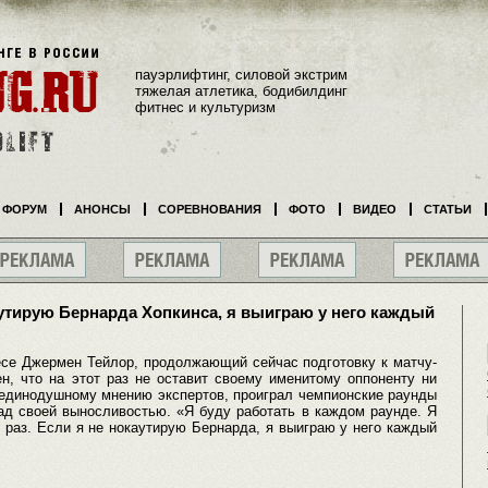
пауэрлифтинг, силовой экстрим
тяжелая атлетика, бодибилдинг
фитнес и культуризм
ФОРУМ
АНОНСЫ
СОРЕВНОВАНИЯ
ФОТО
ВИДЕО
СТАТЬИ
утирую Бернарда Хопкинса, я выиграю у него каждый
се Джермен Тейлор, продолжающий сейчас подготовку к матчу-
н, что на этот раз не оставит своему именитому оппоненту ни
о единодушному мнению экспертов, проиграл чемпионские раунды
над своей выносливостью. «Я буду работать в каждом раунде. Я
 раз. Если я не нокаутирую Бернарда, я выиграю у него каждый