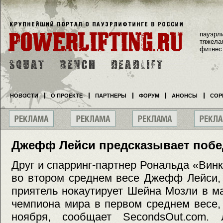
пауэрл
тяжела
фитнес
НОВОСТИ
О ПРОЕКТЕ
ПАРТНЕРЫ
ФОРУМ
АНОНСЫ
СОР
Джефф Лейси предсказывает побе
Друг и спарринг-партнер Рональда «Винк
во втором среднем весе Джефф Лейси, 
приятель нокаутирует Шейна Мозли в м
чемпиона мира в первом среднем весе,
ноября, сообщает SecondsOut.com. 