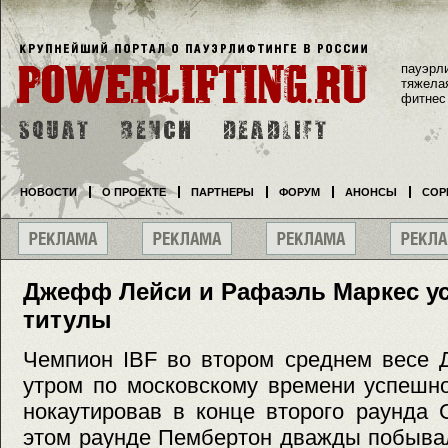
пауэрл
тяжела
фитнес
НОВОСТИ
О ПРОЕКТЕ
ПАРТНЕРЫ
ФОРУМ
АНОНСЫ
СОР
Джефф Лейси и Рафаэль Маркес у
титулы
Чемпион IBF во втором среднем весе 
утром по московскому времени успешно
нокаутировав в конце второго раунда 
этом раунде Пембертон дважды побывал