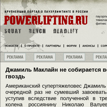
пауэрл
тяжела
фитнес
НОВОСТИ
О ПРОЕКТЕ
ПАРТНЕРЫ
ФОРУМ
АНОНСЫ
СОР
Джамиль Маклайн не собирается в
гвоздь
Американский супертяжеловес Джамиль 
очередной раз не сумевший завоевать
уступив вследствие полученной в тр
колена россиянину Николаю Валуев