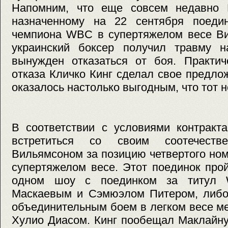
Напомним, что еще совсем недавно 
назначенному на 22 сентября поедин
чемпиона WBC в супертяжелом весе Ви
украинский боксер получил травму 
вынужден отказаться от боя. Практич
отказа Кличко Кинг сделал свое предло
оказалось настолько выгодным, что тот н
В соответствии с условиями контракт
встретиться со своим соотечеств
Вильямсоном за позицию четвертого но
супертяжелом весе. Этот поединок про
одном шоу с поединком за титул
Маскаевым и Сэмюэлом Питером, либо 
объединительным боем в легком весе м
Хулио Диасом. Кинг пообещал Маклайну