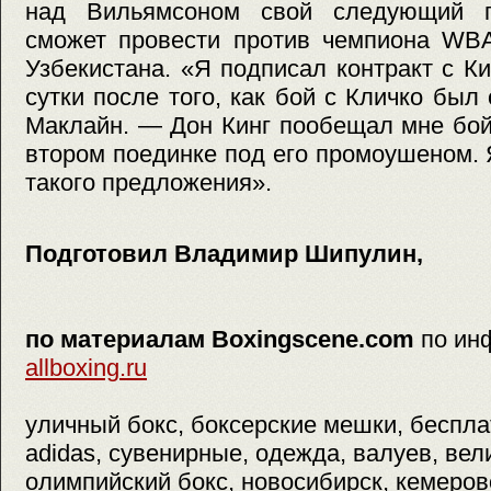
над Вильямсоном свой следующий п
сможет провести против чемпиона WBA
Узбекистана. «Я подписал контракт с К
сутки после того, как бой с Кличко был
Маклайн. — Дон Кинг пообещал мне бой
втором поединке под его промоушеном. Я
такого предложения».
Подготовил Владимир Шипулин,
по материалам Boxingscene.com
по ин
allboxing.ru
уличный бокс, боксерские мешки, беспла
adidas, сувенирные, одежда, валуев, ве
олимпийский бокс, новосибирск, кемерово