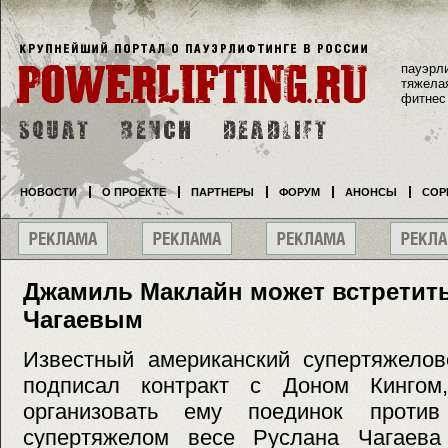
пауэрл
тяжела
фитнес
НОВОСТИ
О ПРОЕКТЕ
ПАРТНЕРЫ
ФОРУМ
АНОНСЫ
СОР
Джамиль Маклайн может встретить
Чагаевым
Известный американский супертяжело
подписал контракт с Доном Кингом
организовать ему поединок прот
супертяжелом весе Руслана Чагаева