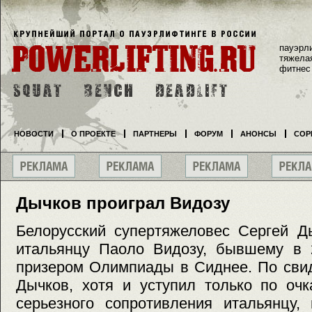
пауэрл
тяжела
фитнес
НОВОСТИ
О ПРОЕКТЕ
ПАРТНЕРЫ
ФОРУМ
АНОНСЫ
СОР
Дычков проиграл Видозу
Белорусский супертяжеловес Сергей Д
итальянцу Паоло Видозу, бывшему в 
призером Олимпиады в Сиднее. По свид
Дычков, хотя и уступил только по очк
серьезного сопротивления итальянцу, 