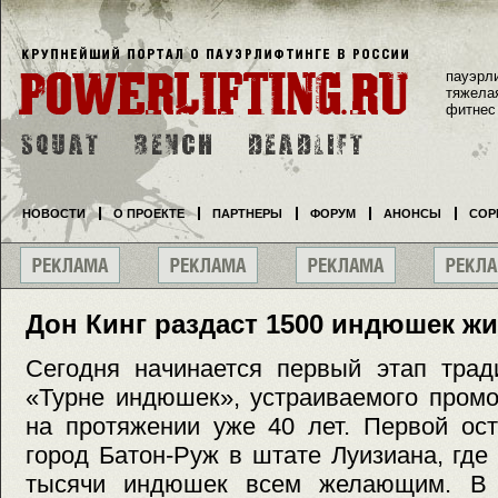
пауэрл
тяжела
фитнес
НОВОСТИ
О ПРОЕКТЕ
ПАРТНЕРЫ
ФОРУМ
АНОНСЫ
СОР
Дон Кинг раздаст 1500 индюшек ж
Сегодня начинается первый этап трад
«Турне индюшек», устраиваемого пром
на протяжении уже 40 лет. Первой ост
город Батон-Руж в штате Луизиана, где
тысячи индюшек всем желающим. В