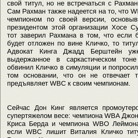
свой титул, но не встречаться с Рахма
Сам Рахман также надеется на то, что 
чемпионом по своей версии, основыв
президентом этой организации Хосе С
тот заверил Рахмана в том, что если 
будет отложен по вине Кличко, то титу
Адвокат Кинга Джадд Берштейн у
выдержанное в саркастическом тоне
обвинил Кличко в симуляции и попросил
том основании, что он не отвечает т
предъявляет WBC к своим чемпионам.
Сейчас Дон Кинг является промоутер
супертяжелом весе: чемпиона WBA Джон
Криса Берда и чемпиона WBO Леймона
если WBC лишит Виталия Кличко тит