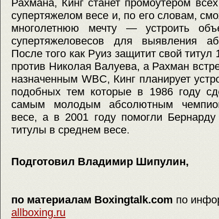
Рахмана, Кинг станет промоутером все
супертяжелом весе и, по его словам, см
многолетнюю мечту — устроить объе
супертяжеловесов для выявления аб
После того как Руиз защитит свой титул
против Николая Валуева, а Рахман встре
назначенным WBC, Кинг планирует устр
подобных тем которые в 1986 году сд
самым молодым абсолютным чемпио
весе, а в 2001 году помогли Бернарду
титулы в среднем весе.
Подготовил Владимир Шипулин,
по материалам Boxingtalk.com
по инфо
allboxing.ru