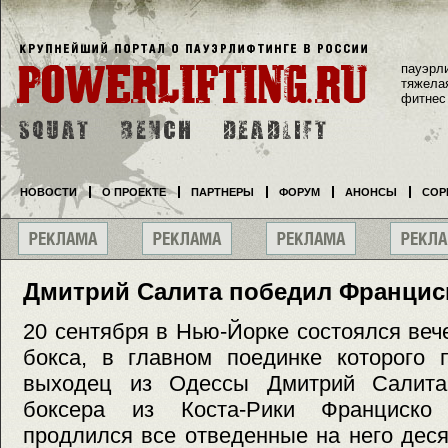
пауэрл
тяжела
фитнес
НОВОСТИ
О ПРОЕКТЕ
ПАРТНЕРЫ
ФОРУМ
АНОНСЫ
СОР
Дмитрий Салита победил Францис
20 сентября в Нью-Йорке состоялся ве
бокса, в главном поединке которог
выходец из Одессы Дмитрий Салита 
боксера из Коста-Рики Франциско
продлился все отведенные на него деся