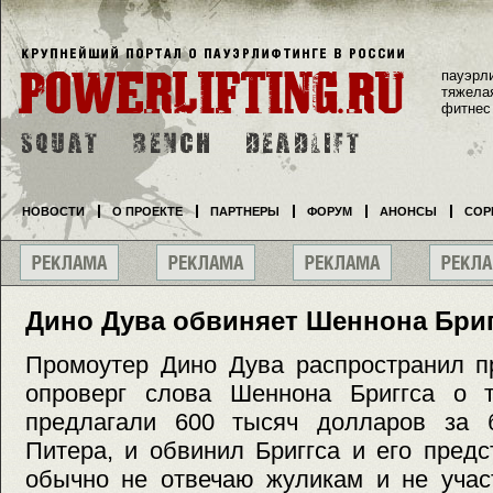
пауэрл
тяжела
фитнес
НОВОСТИ
О ПРОЕКТЕ
ПАРТНЕРЫ
ФОРУМ
АНОНСЫ
СОР
Дино Дува обвиняет Шеннона Бриг
Промоутер Дино Дува распространил пр
опроверг слова Шеннона Бриггса о т
предлагали 600 тысяч долларов за 
Питера, и обвинил Бриггса и его пред
обычно не отвечаю жуликам и не учас