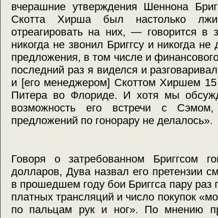
вчерашние утверждения Шеннона Бриг
Скотта Хирша был настолько лж
отреагировать на них, — говорится в
никогда не звонил Бриггсу и никогда не
предложения, в том числе и финансового
последний раз я виделся и разговарива
и [его менеджером] Скоттом Хиршем 15
Питера во Флориде. И хотя мы обсуж
возможность его встречи с Сэмом, 
предложений по гонорару не делалось».
Говоря о затребованном Бриггсом г
долларов, Дува назвал его претензии с
в прошедшем году бои Бриггса пару раз 
платных трансляций и число покупок «м
по пальцам рук и ног». По мнению пр