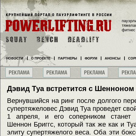
пауэрл
тяжела
фитнес
НОВОСТИ
О ПРОЕКТЕ
ПАРТНЕРЫ
ФОРУМ
АНОНСЫ
СОР
Дэвид Туа встретится с Шенноном
Вернувшийся на ринг после долгого пе
супертяжеловес Дэвид Туа проведет св
1 апреля, и его соперником станет 
Шеннон Бриггс, который так же как и Ту
элиту супертяжелого веса. Оба эти бок