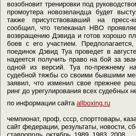
возобновит тренировки под руководство
промоутера новозеландца будет высту
также присутствовавший на пресс-к
сообщил, что телеканал HBO проявляе
возвращению Дэвида и готов хорошо пл
боев с его участием. Предполагается
поединок Дэвид Туа проведет в август
надеется получить право на бой за зв
одной из версий. Туа по-прежнему на
судебной тяжбы со своими бывшими ме
заявил, что изменил свое прежнее ре
ринг до урегулирования всех судебных н
по информации сайта
allboxing.ru
чемпионат, проф, ссср, спорттовары, каза
сайт федерации, результаты, новости, сб
ставрополь, октябрь, 1989, 1983, 2008