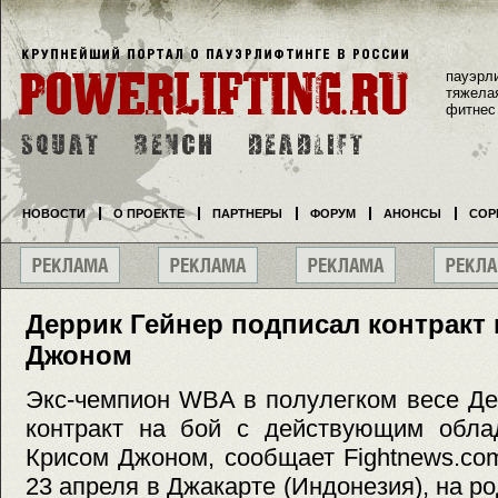
пауэрл
тяжела
фитнес
НОВОСТИ
О ПРОЕКТЕ
ПАРТНЕРЫ
ФОРУМ
АНОНСЫ
СОР
Деррик Гейнер подписал контракт 
Джоном
Экс-чемпион WBA в полулегком весе Де
контракт на бой с действующим облад
Крисом Джоном, сообщает Fightnews.co
23 апреля в Джакарте (Индонезия), на р