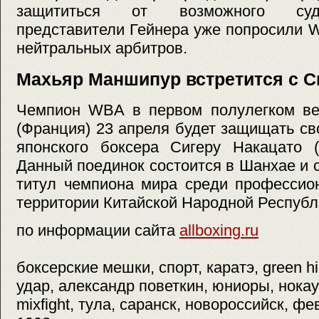
защититься от возможного суде
представители Гейнера уже попросили 
нейтральных арбитров.
Махьяр Маншипур встретится с С
Чемпион WBA в первом полулегком в
(Франция) 23 апреля будет защищать св
японского боксера Сигеру Накацато
Данный поединок состоится в Шанхае и 
титул чемпиона мира среди профессио
территории Китайской Народной Республ
по информации сайта
allboxing.ru
боксерские мешки, спорт, каратэ, green hi
удар, александр поветкин, юниоры, нока
mixfight, тула, саранск, новороссийск, фе