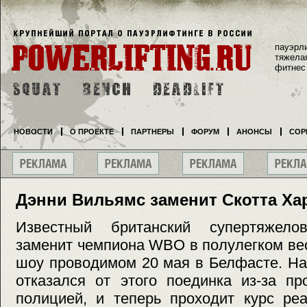
пауэрл
тяжела
фитнес
НОВОСТИ
О ПРОЕКТЕ
ПАРТНЕРЫ
ФОРУМ
АНОНСЫ
СОР
Дэнни Вильямс заменит Скотта Ха
Известный британский супертяжел
заменит чемпиона WBO в полулегком ве
шоу проводимом 20 мая в Белфасте. На
отказался от этого поединка из-за п
полицией, и теперь проходит курс ре