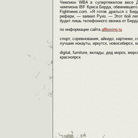
Чемпион WBA в супертяжелом весе Дж
чемпиона IBF Криса Берда, обвинившего 
Fightnews.com. «Я готов драться с Бе
рефери, — заявил Руиз. — Этот бой лег
будет лишь телефонного звонка от Берда
по информации сайта
allboxing.ru
спорт, соревнования, айкидо, картинки, 
лучшие нокауты, иркутск, новосибирск, ки
digital, furniture, вклады, дед мороз, мер
красноярск