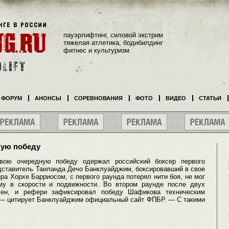
пауэрлифтинг, силовой экстрим
тяжелая атлетика, бодибилдинг
фитнес и культуризм
ФОРУМ
АНОНСЫ
СОРЕВНОВАНИЯ
ФОТО
ВИДЕО
СТАТЬИ
ную победу
вою очередную победу одержал российский боксер первого
дставитель Таиланда Дечо Банклуайджим, боксировавший в свое
ра Хорхе Барриосом, с первого раунда потерял нити боя, не мог
му в скорости и подвижности. Во втором раунде после двух
лен, и рефери зафиксировал победу Шафикова техническим
 — цитирует Банклуайджим официальный сайт ФПБР. — С такими