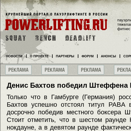
пауэрл
тяжела
фитнес
НОВОСТИ
О ПРОЕКТЕ
ПАРТНЕРЫ
ФОРУМ
АНОНСЫ
СОР
Денис Бахтов победил Штеффена 
Только что в Гамбурге (Германия) рос
Бахтов успешно отстоял титул PABA в
досрочно победив местного боксера Ш
Стоит отметить, что в шестом раунде 
нокдауне, а в девятом раунде фактическ