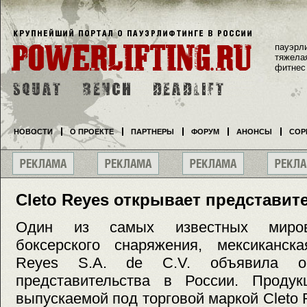
пауэрл
тяжела
фитнес
НОВОСТИ
О ПРОЕКТЕ
ПАРТНЕРЫ
ФОРУМ
АНОНСЫ
СОР
Cleto Reyes открывает представит
Один из самых известных миров
боксерского снаряжения, мексиканска
Reyes S.A. de C.V. объявила о
представительства в России. Продук
выпускаемой под торговой маркой Cleto 