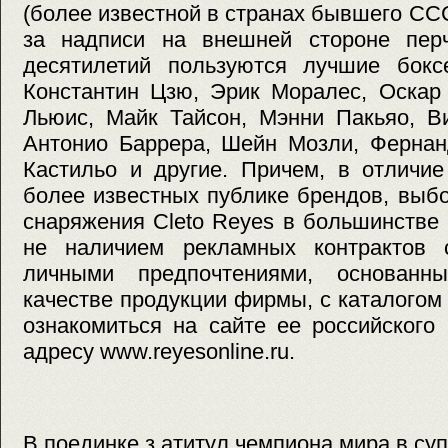
(более известной в странах бывшего СС
за надписи на внешней стороне перч
десятилетий пользуются лучшие бокс
Константин Цзю, Эрик Моралес, Оскар
Льюис, Майк Тайсон, Мэнни Пакьяо, В
Антонио Баррера, Шейн Мозли, Фернан
Кастильо и другие. Причем, в отличие
более известных публике брендов, выб
снаряжения Cleto Reyes в большинстве
не наличием рекламных контрактов 
личными предпочтениями, основан
качестве продукции фирмы, с каталогом
ознакомиться на сайте ее российского
адресу www.reyesonline.ru.
В поединке з атитул чемпиона мира в су