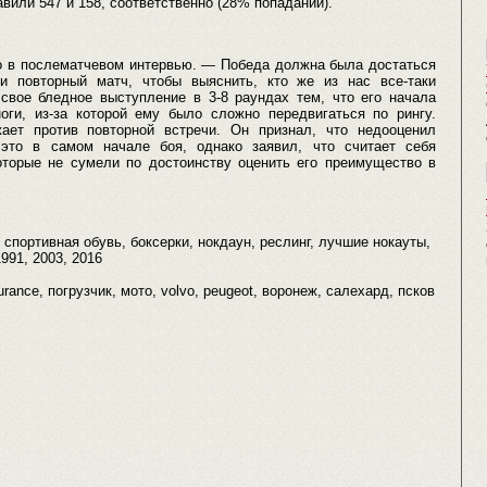
вили 547 и 158, соответственно (28% попаданий).
о в послематчевом интервью. — Победа должна была достаться
и повторный матч, чтобы выяснить, кто же из нас все-таки
свое бледное выступление в 3-8 раундах тем, что его начала
оги, из-за которой ему было сложно передвигаться по рингу.
ает против повторной встречи. Он признал, что недооценил
 это в самом начале боя, однако заявил, что считает себя
торые не сумели по достоинству оценить его преимущество в
, спортивная обувь, боксерки, нокдаун, реслинг, лучшие нокауты,
991, 2003, 2016
urance, погрузчик, мото, volvo, peugeot, воронеж, салехард, псков