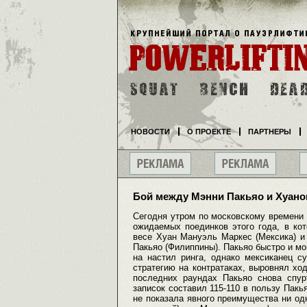
НОВОСТИ
О ПРОЕКТЕ
ПАРТНЕРЫ
Бой между Мэнни Пакьяо и Хуан
Сегодня утром по московскому времени
ожидаемых поединков этого года, в к
весе Хуан Мануэль Маркес (Мексика) и
Пакьяо (Филиппины). Пакьяо быстро и м
на настил ринга, однако мексиканец с
стратегию на контратаках, выровнял хо
последних раундах Пакьяо снова спур
записок составил 115-110 в пользу Пакья
не показала явного преимущества ни одн