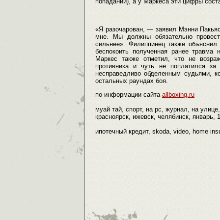
попаданий), а у Маркеса эти цифры соста
«Я разочарован, — заявил Мэнни Пакья
мне. Мы должны обязательно провест
сильнее». Филиппинец также объяснил 
беспокоить полученная ранее травма н
Маркес также отметил, что не возраж
противника и чуть не поплатился за
несправедливо обделенным судьями, ко
остальных раундах боя.
по информации сайта
allboxing.ru
муай тай, спорт, на pc, журнал, на улице
красноярск, ижевск, челябинск, январь, 1
ипотечный кредит, skoda, video, home ins