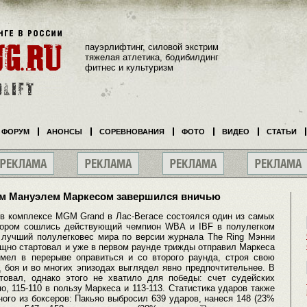
пауэрлифтинг, силовой экстрим
тяжелая атлетика, бодибилдинг
фитнес и культуризм
ФОРУМ
АНОНСЫ
СОРЕВНОВАНИЯ
ФОТО
ВИДЕО
СТАТЬИ
ом Мануэлем Маркесом завершился вничью
 в комплексе MGM Grand в Лас-Вегасе состоялся один из самых
отором сошлись действующий чемпион WBA и IBF в полулегком
 лучший полулегковес мира по версии журнала The Ring Мэнни
ощно стартовал и уже в первом раунде трижды отправил Маркеса
умел в перерыве оправиться и со второго раунда, строя свою
д боя и во многих эпизодах выглядел явно предпочтительнее. В
товал, однако этого не хватило для победы: счет судейских
о, 115-110 в пользу Маркеса и 113-113. Статистика ударов также
ого из боксеров: Пакьяо выбросил 639 ударов, нанеся 148 (23%