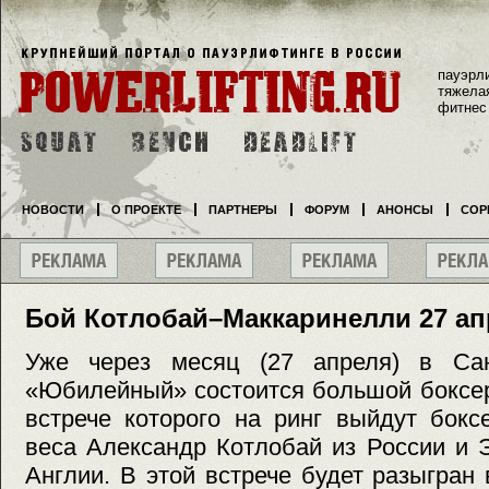
пауэрл
тяжела
фитнес
НОВОСТИ
О ПРОЕКТЕ
ПАРТНЕРЫ
ФОРУМ
АНОНСЫ
СОР
Бой Котлобай–Маккаринелли 27 а
Уже через месяц (27 апреля) в Сан
«Юбилейный» состоится большой боксер
встрече которого на ринг выйдут бокс
веса Александр Котлобай из России и 
Англии. В этой встрече будет разыгран