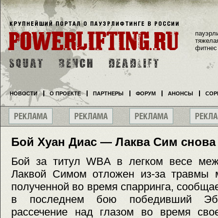
пауэрл
тяжела
фитнес
НОВОСТИ
О ПРОЕКТЕ
ПАРТНЕРЫ
ФОРУМ
АНОНСЫ
СОР
Бой Хуан Диас — Лаква Сим снова
Бой за титул WBA в легком весе ме
Лаквой Симом отложен из-за травмы м
полученной во время спарринга, сообщае
в последнем бою победивший Эб
рассечение над глазом во время сво