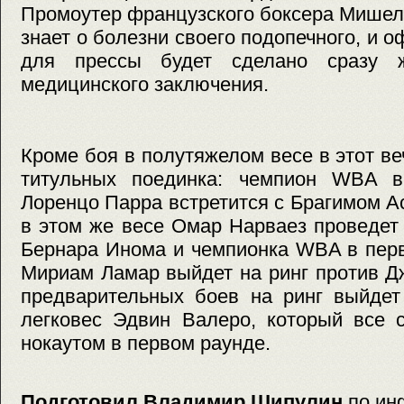
Промоутер французского боксера Мишель
знает о болезни своего подопечного, и 
для прессы будет сделано сразу 
медицинского заключения.
Кроме боя в полутяжелом весе в этот ве
титульных поединка: чемпион WBA в
Лоренцо Парра встретится с Брагимом 
в этом же весе Омар Нарваез проведет
Бернара Инома и чемпионка WBA в пер
Мириам Ламар выйдет на ринг против Д
предварительных боев на ринг выйдет
легковес Эдвин Валеро, который все 
нокаутом в первом раунде.
Подготовил Владимир Шипулин
по ин