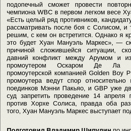
подопечный сможет провести повтор
чемпиона WBC в первом легком весе Ху
«Есть целый ряд противников, кандида
рассматривать после боя с Солисом, и
решим, с кем он встретится. Однако я к
это будет Хуан Мануэль Маркес», — с
причиной сложившейся ситуации, ско
давний конфликт между Арумом и из
промоутером Оскаром Де Ла Х
промоутерской компанией Golden Boy P
промоутера ведут спор относительно 
поединков Мэнни Пакьяо, и GBP уже д
суд запретить проведение 14 апреля 
против Хорхе Солиса, правда оба раз
того, Хуан Мануэль Маркес выступает по
Подготовил Владимир Шипулин
по ин