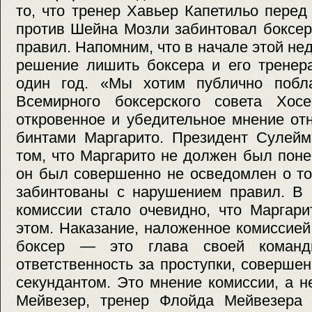
то, что тренер Хавьер Капетильо пере
против Шейна Мозли забинтовал боксер
правил. Напомним, что в начале этой не
решение лишить боксера и его тренер
один год. «Мы хотим публично побла
Всемирного боксерского совета Хос
откровенное и убедительное мнение от
бинтами Маргарито. Президент Сулейм
том, что Маргарито не должен был понес
он был совершенно не осведомлен о то
забинтованы с нарушением правил. В 
комиссии стало очевидно, что Маргари
этом. Наказание, наложенное комиссией,
боксер — это глава своей команд
ответственность за проступки, соверше
секундантом. Это мнение комиссии, а н
Мейвезер, тренер Флойда Мейвезера