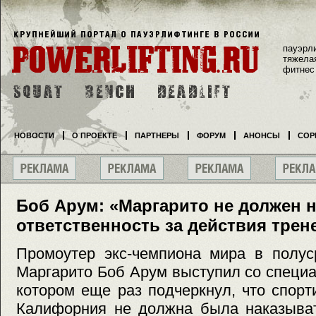
пауэрл
тяжела
фитнес
НОВОСТИ
О ПРОЕКТЕ
ПАРТНЕРЫ
ФОРУМ
АНОНСЫ
СОР
Боб Арум: «Маргарито не должен 
ответственность за действия трен
Промоутер экс-чемпиона мира в полус
Маргарито Боб Арум выступил со специ
котором еще раз подчеркнул, что спор
Калифорния не должна была наказыват