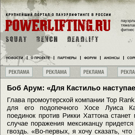
пауэрл
тяжела
фитнес
НОВОСТИ
О ПРОЕКТЕ
ПАРТНЕРЫ
ФОРУМ
АНОНСЫ
СОР
Боб Арум: «Для Кастильо наступа
Глава промоутерской компании Top Rank 
для его подопечного Хосе Луиса Ка
поединок против Рикки Хаттона станет
случае поражения мексиканцу придется
гвоздь. «Во-первых, я хочу сказать, что