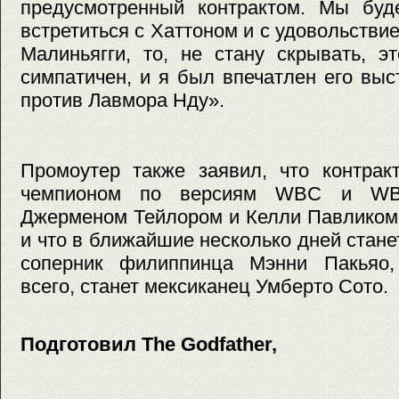
предусмотренный контрактом. Мы бу
встретиться с Хаттоном и с удовольстви
Малиньягги, то, не стану скрывать, э
симпатичен, и я был впечатлен его вы
против Лавмора Нду».
Промоутер также заявил, что контрак
чемпионом по версиям WBC и WB
Джерменом Тейлором и Келли Павликом 
и что в ближайшие несколько дней стан
соперник филиппинца Мэнни Пакьяо,
всего, станет мексиканец Умберто Сото.
Подготовил The Godfather,