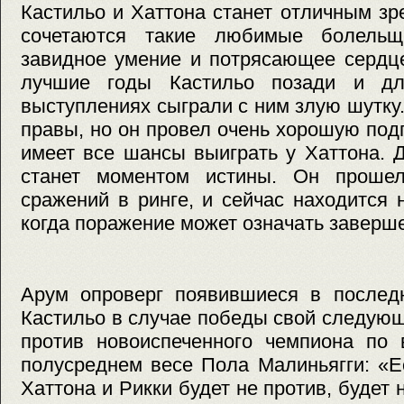
Кастильо и Хаттона станет отличным з
сочетаются такие любимые болельщи
завидное умение и потрясающее сердце
лучшие годы Кастильо позади и дл
выступлениях сыграли с ним злую шутку.
правы, но он провел очень хорошую подг
имеет все шансы выиграть у Хаттона. 
станет моментом истины. Он прошел
сражений в ринге, и сейчас находится 
когда поражение может означать заверш
Арум опроверг появившиеся в последн
Кастильо в случае победы свой следую
против новоиспеченного чемпиона по 
полусреднем весе Пола Малиньягги: «Е
Хаттона и Рикки будет не против, будет