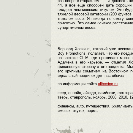
разговоре с Рафаэлем. — И доказать все
44, я все еще способен дать хороший 
владеет чемпионским титулом. Это буде
тяжелой весовой категории (200 фунтов 
тяжелом весе. Я никогда не смогу соп
прихотью. Это самое близкое расстояние
супертяжелом весе».
Бернард Хопкинс, который уже несколь
Boy Promotions, полагает, что его поед
на востоке США, где проживает много 
Адамека в его карьере, — отметил Х
финансовую сторону этого поединка. Мы
его крупным событием на Восточном по
идеальный поединок для нас обоих».
по информации сайта
allboxing.ru
ссср, онлайн, айкидо, самбовки, фотограф
тверь, ставрополь, ноябрь, 2006, 2010, 1
финансы, auto, путешествия, бриллиант
ижевск, якутск, пермь