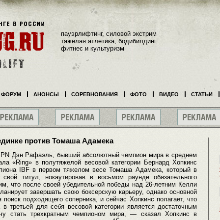
пауэрлифтинг, силовой экстрим
тяжелая атлетика, бодибилдинг
фитнес и культуризм
ФОРУМ
АНОНСЫ
СОРЕВНОВАНИЯ
ФОТО
ВИДЕО
СТАТЬИ
единке против Томаша Адамека
ESPN Дэн Рафаэль, бывший абсолютный чемпион мира в среднем
ла «Ring» в полутяжелой весовой категории Бернард Хопкинс
пиона IBF в первом тяжелом весе Томаша Адамека, который в
свой титул, нокаутировав в восьмом раунде обязательного
им, что после своей убедительной победы над 26-летним Келли
планирует завершать свою боксерскую карьеру, однако основной
 поиск подходящего соперника, и сейчас Хопкинс полагает, что
а в третьей для себя весовой категории является достаточным
очу стать трехкратным чемпионом мира, — сказал Хопкинс в