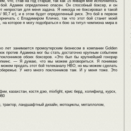
м, что, став на год старше, так как 15 января мне исполнилось
бой. Адамек определенно опасен. Он способный боксер, и он
т непростая для меня задача. Я никогда не боксировал в такой
/ 90,7 кг), и в этом будет определенный риск. Это бой в первом
ерничать с Владимиром Кличко, так что этот бой станет моей
, на которое я могу подобраться к бою за титул чемпиона мира в
ко лет занимается промоутерским бизнесом в компании Golden
инок против Адамека мог бы стать достаточно крупным событием
поклонников обоих боксеров. «Это был бы крупнейший гонорар
опкинс. — Я думаю, что мы можем договориться. Я понимаю
 можем продать этот бой телеканалу НВО, но мы можем сделать
бережье. У него много поклонников там. И у меня тоже. Это
ии, казахстан, костя дзю, mixfight, крис берд, холифилд, курск,
980
ы, трактор, ландшафтный дизайн, мотоциклы, металлолом,