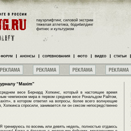
пауэрлифтинг, силовой экстрим
тяжелая атлетика, бодибилдинг
фитнес и культуризм
ФОРУМ
АНОНСЫ
СОРЕВНОВАНИЯ
ФОТО
ВИДЕО
СТАТЬИ
урналу “Maxim”
реднем весе Бернард Хопкинс, который в настоящее время
тным чемпионом мира в первом среднем весе Рональдом Райтом,
xim», в котором ответил на вопросы, более всего волнующие
р, Хопкинса спросили, занимается ли он сексом непосредственно
 Я тренируюсь по восемь или девять недель, полностью отдаюсь
женщин! Когда я беседую с молодыми бойцами, мечтающими о