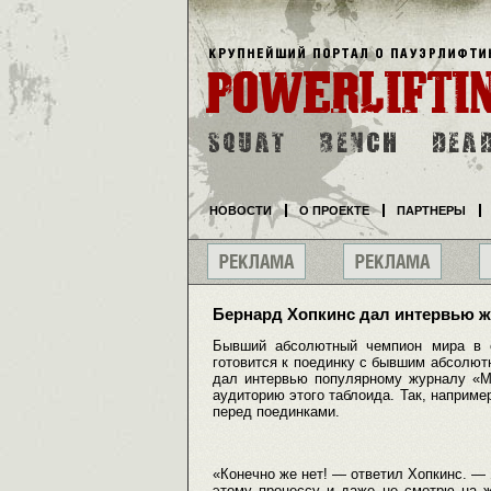
НОВОСТИ
О ПРОЕКТЕ
ПАРТНЕРЫ
Бернард Хопкинс дал интервью ж
Бывший абсолютный чемпион мира в с
готовится к поединку с бывшим абсолю
дал интервью популярному журналу «Ma
аудиторию этого таблоида. Так, наприме
перед поединками.
«Конечно же нет! — ответил Хопкинс. —
этому процессу и даже не смотрю на 