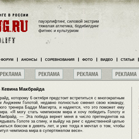
пауэрлифтинг, силовой экстрим
тяжелая атлетика, бодибилдинг
фитнес и культуризм
ФОРУМ
АНОНСЫ
СОРЕВНОВАНИЯ
ФОТО
ВИДЕО
СТАТЬИ
ь Кевина Макбрайда
айд, которому 6 октября предстоит встретиться с многократным
м Анджеем Голотой, недавно полностью сменил свою команду,
ного тренера Бадди Макгирта, и надеется, что это поможет ему
мира. «Я могу стать чемпионом мира и хочу победить Голоту и
Макбрайд. — Эта победа вернет меня в число претендентов на
ядывать Голоте за спину, и выйду на ринг с единственной целью
аться боксом в девять лет, и уже тогда я мечтал о том, чтобы
итул чемпиона мира в супертяжелом весе».