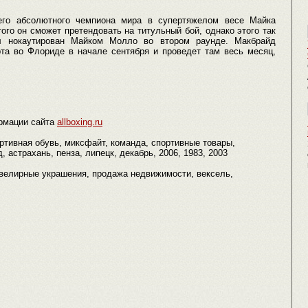
го абсолютного чемпиона мира в супертяжелом весе Майка
того он сможет претендовать на титульный бой, однако этого так
л нокаутирован Майком Молло во втором раунде. Макбрайд
рта во Флориде в начале сентября и проведет там весь месяц,
рмации сайта
allboxing.ru
ортивная обувь, миксфайт, команда, спортивные товары,
 астрахань, пенза, липецк, декабрь, 2006, 1983, 2003
n, ювелирные украшения, продажа недвижимости, вексель,