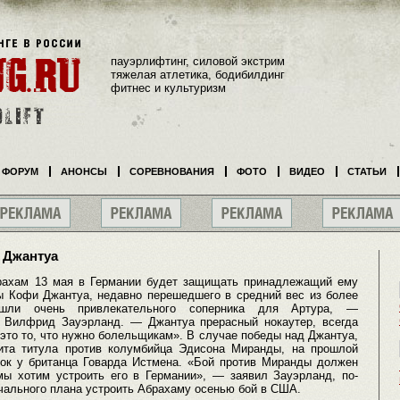
пауэрлифтинг, силовой экстрим
тяжелая атлетика, бодибилдинг
фитнес и культуризм
ФОРУМ
АНОНСЫ
СОРЕВНОВАНИЯ
ФОТО
ВИДЕО
СТАТЬИ
 Джантуа
рахам 13 мая в Германии будет защищать принадлежащий ему
ны Кофи Джантуа, недавно перешедшего в средний вес из более
ашли очень привлекательного соперника для Артура, —
 Вилфрид Зауэрланд. — Джантуа прерасный нокаутер, всегда
то то, что нужно болельщикам». В случае победы над Джантуа,
ита титула против колумбийца Эдисона Миранды, на прошлой
ок у британца Говарда Истмена. «Бой против Миранды должен
 мы хотим устроить его в Германии», — заявил Зауэрланд, по-
ачального плана устроить Абрахаму осенью бой в США.