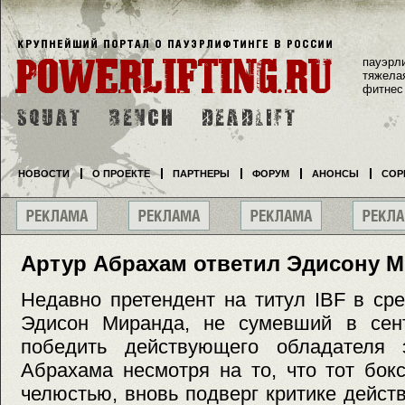
пауэрл
тяжела
фитнес
НОВОСТИ
О ПРОЕКТЕ
ПАРТНЕРЫ
ФОРУМ
АНОНСЫ
СОР
Артур Абрахам ответил Эдисону 
Недавно претендент на титул IBF в ср
Эдисон Миранда, не сумевший в сен
победить действующего обладателя 
Абрахама несмотря на то, что тот бок
челюстью, вновь подверг критике дейст