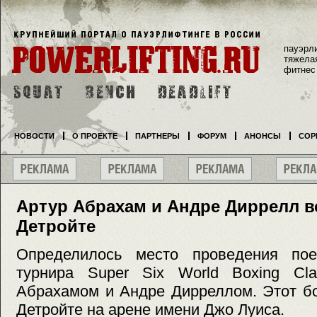
пауэрл
тяжела
фитнес
НОВОСТИ
О ПРОЕКТЕ
ПАРТНЕРЫ
ФОРУМ
АНОНСЫ
СОР
Артур Абрахам и Андре Диррелл в
Детройте
Определилось место проведения пое
турнира Super Six World Boxing Cl
Абрахамом и Андре Дирреллом. Этот бо
Детройте на арене имени Джо Луиса.