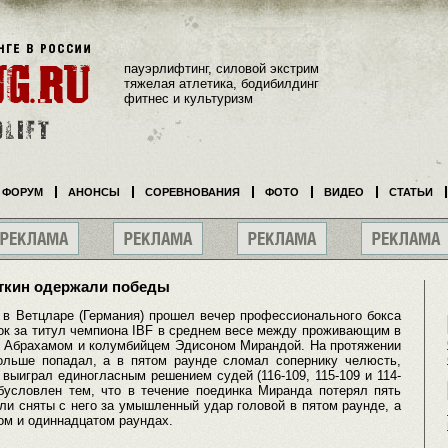
пауэрлифтинг, силовой экстрим
тяжелая атлетика, бодибилдинг
фитнес и культуризм
ФОРУМ
АНОНСЫ
СОРЕВНОВАНИЯ
ФОТО
ВИДЕО
СТАТЬИ
еткин одержали победы
 в Ветцларе (Германия) прошел вечер профессионального бокса
ок за титул чемпиона IBF в среднем весе между проживающим в
 Абрахамом и колумбийцем Эдисоном Мирандой. На протяжении
ольше попадал, а в пятом раунде сломал сопернику челюсть,
выиграл единогласным решением судей (116-109, 115-109 и 114-
обусловлен тем, что в течение поединка Миранда потерял пять
ли сняты с него за умышленный удар головой в пятом раунде, а
ом и одиннадцатом раундах.