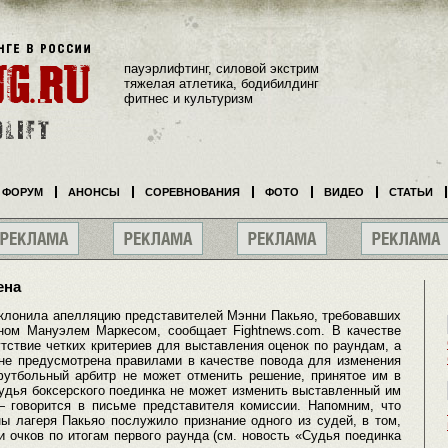
пауэрлифтинг, силовой экстрим
тяжелая атлетика, бодибилдинг
фитнес и культуризм
ФОРУМ
АНОНСЫ
СОРЕВНОВАНИЯ
ФОТО
ВИДЕО
СТАТЬИ
ена
тклонила апелляцию представителей Мэнни Пакьяо, требовавших
ном Мануэлем Маркесом, сообщает Fightnews.com. В качестве
тствие четких критериев для выставления оценок по раундам, а
 не предусмотрена правилами в качестве повода для изменения
 футбольный арбитр не может отменить решение, принятое им в
удья боксерского поединка не может изменить выставленный им
— говорится в письме представителя комиссии. Напомним, что
ы лагеря Пакьяо послужило признание одного из судей, в том,
 очков по итогам первого раунда (см. новость «Судья поединка