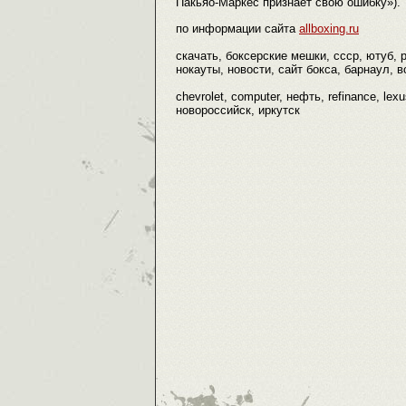
Пакьяо-Маркес признает свою ошибку»).
по информации сайта
allboxing.ru
скачать, боксерские мешки, ссср, ютуб,
нокауты, новости, сайт бокса, барнаул, во
chevrolet, computer, нефть, refinance, le
новороссийск, иркутск