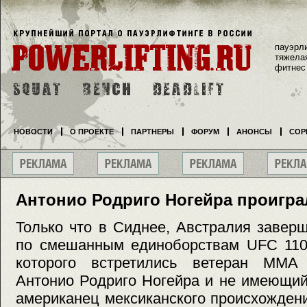
пауэрл
тяжела
фитнес
НОВОСТИ
О ПРОЕКТЕ
ПАРТНЕРЫ
ФОРУМ
АНОНСЫ
СОР
Антонио Родриго Ногейра проигра
Только что в Сиднее, Австралия завер
по смешанным единоборствам UFC 110,
которого встретились ветеран ММА 
Антонио Родриго Ногейра и не имеющий
американец мексиканского происхожден