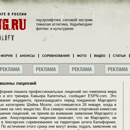
пауэрлифтинг, силовой экстрим
тяжелая атлетика, бодибилдинг
фитнес и культуризм
ФОРУМ
АНОНСЫ
СОРЕВНОВАНИЯ
ФОТО
ВИДЕО
СТАТЬИ
 лишены лицензий
форния лишила профессиональных лицензий экс-чемпиона мира
о и его тренера Хавьера Капетильо, сообщает ESPN.com. Это
вания инцидента, произошедшего перед поединком Маргарито
ых категориях Шейна Мозли, состоявшегося 24 января, когда в
ожее на гипс вещество. Все семеро членов спортивной комиссии
шение лицензий, не приняв во внимание заявление Маргарито о
ем. Аннулирование лицензии означает, что ни Маргарито, ни
 в боксерских соревнованиях на территории штата Калифорния,
. По истечении этого срока они могут вновь подать заявление на