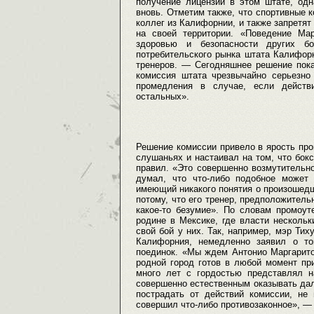
получение лицензии в этом штате, одн
вновь. Отметим также, что спортивные к
коллег из Калифорнии, и также запретят
на своей территории. «Поведение Ма
здоровью и безопасности других б
потребительского рынка штата Калифор
тренеров. — Сегодняшнее решение пока
комиссия штата чрезвычайно серьезно 
промедления в случае, если действи
остальных».
Решение комиссии привело в ярость про
слушаньях и настаивал на том, что бокс
правил. «Это совершенно возмутительно
думал, что что-либо подобное может
имеющий никакого понятия о произошедш
потому, что его тренер, предположитель
какое-то безумие». По словам промоут
родине в Мексике, где власти несколь
свой бой у них. Так, например, мэр Ти
Калифорния, немедленно заявил о то
поединок. «Мы ждем Антонио Маргарито 
родной город готов в любой момент пр
много лет с гордостью представлял 
совершенно естественным оказывать дал
пострадать от действий комиссии, не 
совершил что-либо противозаконное», —