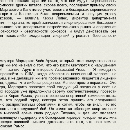
ако нет никаких гарантий на то, что они будут лицензированы
омиссии других штатов, скорее всего, последуют примеру своих
 Маргарито и Капетильо участвовать в боксерских соревнованиях
ргарито и Капетильо было неприемлемым и несущим угрозу
оксеров, — заявила Керри Лопес, директор департамента
ния — органа, который занимается лицензированием боксеров и
зывает, что департамент потребительского рынка и спортивная
относятся к безопасности боксеров, и будут действовать без
я каких-либо владельцев лицензий угрожают безопасности
моутера Маргарито Боба Арума, который тоже присутствовал на
ер ничего не знал о том, что его кисти бинтуются с нарушением
! — заявил Арум в интервью Associated Press. — Я никогда не
 произойти в США, когда абсолютно невиновный человек, не
ем, и не делавший ничего противозаконного, лишается лицензии
но, сделал что-либо запрещенное. Мы все просто поражены. Это
ера, Маргарито проведет свой следующий поединок у себя на
ких городов уже предложили своему соотечественнику провести
хуаны Хорхе Рамос, узнав о решении спортивной комиссии штата
м, что родной город боксера готов принять его следующий
с распростертыми объятиями, и хотим, чтобы он знал, что его
инять его следующий бой. Он является образцом спортсмена и
на мировой арене свою родную Тихуану, и для нас является
ьнейшую поддержку его боксерской карьере, которая не должна
предоставившей никаких доказательств того, что наш земляк
 сказал Рамос.