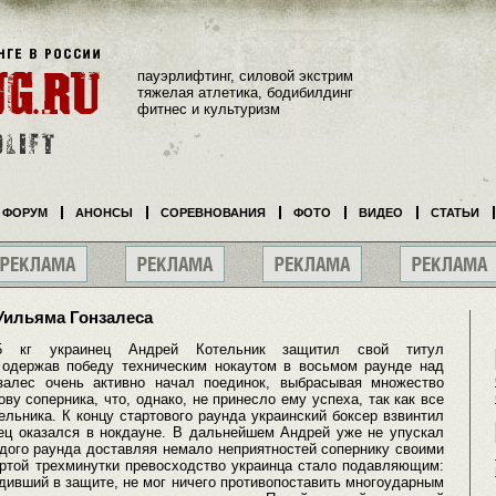
пауэрлифтинг, силовой экстрим
тяжелая атлетика, бодибилдинг
фитнес и культуризм
ФОРУМ
АНОНСЫ
СОРЕВНОВАНИЯ
ФОТО
ВИДЕО
СТАТЬИ
Уильяма Гонзалеса
5 кг украинец Андрей Котельник защитил свой титул
 одержав победу техническим нокаутом в восьмом раунде над
залес очень активно начал поединок, выбрасывая множество
ву соперника, что, однако, не принесло ему успеха, так как все
льника. К концу стартового раунда украинский боксер взвинтил
мец оказался в нокдауне. В дальнейшем Андрей уже не упускал
ждого раунда доставляя немало неприятностей сопернику своими
ертой трехминутки превосходство украинца стало подавляющим:
дивший в защите, не мог ничего противопоставить многоударным