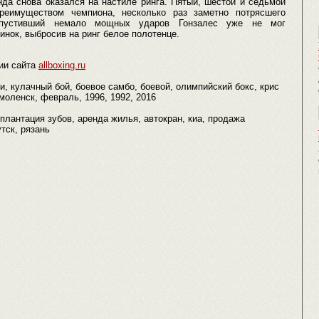
нда снова оказался на настиле ринга. Пятый, шестой и седьмой
еимуществом чемпиона, несколько раз заметно потрясшего
опустивший немало мощных ударов Гонзалес уже не мог
инок, выбросив на ринг белое полотенце.
ии сайта
allboxing.ru
и, кулачный бой, боевое самбо, боевой, олимпийский бокс, крис
смоленск, февраль, 1996, 1992, 2016
мплантация зубов, аренда жилья, автокран, киа, продажа
тск, рязань