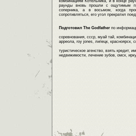
комбинациям Котельника, и в конце рау
раунды вновь прошли с ощутимым пр
соперника, а в восьмом, когда пр
сопротивляться, его угол прекратил поед
Подготовил The Godfather
по информац
соревнования, ссср, муай тай, комбинаци
арреола, roy jones, липецк, красноярск, 
туристическое агенство, взять кредит, и
недвижимости, лечение зубов, омск, ирку