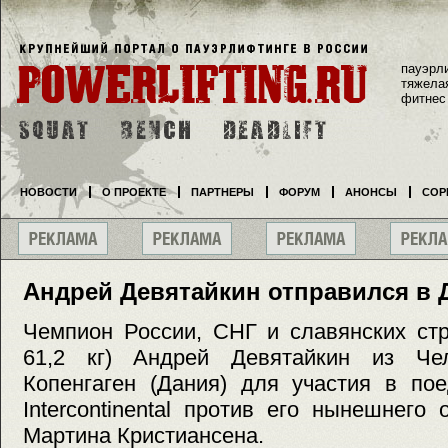
пауэрл
тяжела
фитнес
НОВОСТИ
О ПРОЕКТЕ
ПАРТНЕРЫ
ФОРУМ
АНОНСЫ
СОР
Андрей Девятайкин отправился в
Чемпион России, СНГ и славянских стр
61,2 кг) Андрей Девятайкин из Че
Копенгаген (Дания) для участия в по
Intercontinental против его нынешнего
Мартина Кристиансена.