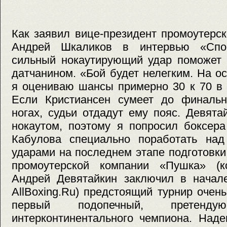
Как заявил вице-президент промоутерс
Андрей Шкаликов в интервью «Спорт
сильный нокаутирующий удар поможет 
датчанином. «Бой будет нелегким. На о
я оцениваю шансы примерно 30 к 70 в 
Если Кристиансен сумеет до финально
ногах, судьи отдадут ему пояс. Девят
нокаутом, поэтому я попросил боксер
Кабулова специально поработать на
ударами на последнем этапе подготовки
промоутерской компании «Пушка» (к
Андрей Девятайкин заключил в начал
AllBoxing.Ru) предстоящий турнир очен
первый подопечный, претен
интерконтинентального чемпиона. Над