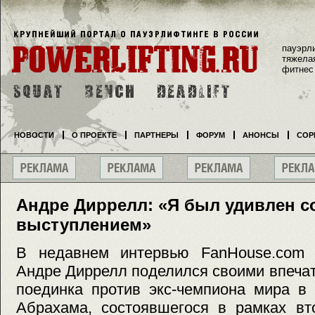
пауэрл
тяжела
фитнес
НОВОСТИ
О ПРОЕКТЕ
ПАРТНЕРЫ
ФОРУМ
АНОНСЫ
СОР
Андре Диррелл: «Я был удивлен 
выступлением»
В недавнем интервью FanHouse.com 
Андре Диррелл поделился своими впеча
поединка против экс-чемпиона мира в
Абрахама, состоявшегося в рамках вт