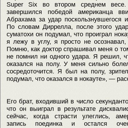
Super Six во втором среднем весе.
завершился победой американца вви
Абрахама за удар поскользнувшегося и
По словам Диррелла, после этого уда
суматохи он подумал, что проиграл нока
я лежу в углу, я просто не осознавал,
Помню, как доктор спрашивал меня о том
не помнил ни одного удара. Я решил, ч
оказался на полу. У меня сильно боле
сосредоточится. Я был на полу, зрите
подумал, что оказался в нокауте», — ра
Его брат, входивший в число секундант
что он выиграл в результате дисквали
сейчас, когда страсти улеглись, аме
запись поединка и остался оче