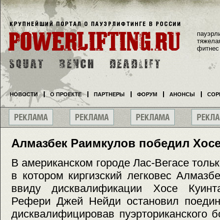
пауэрл
тяжела
фитнес
НОВОСТИ
О ПРОЕКТЕ
ПАРТНЕРЫ
ФОРУМ
АНОНСЫ
СОР
Алмазбек Раимкулов победил Хосе
В американском городе Лас-Вегасе тольк
в котором киргизский легковес Алмазб
ввиду дисквалификации Хосе Куинта
Рефери Джей Нейди остановил поедино
дисквалифицировав пуэрториканского б