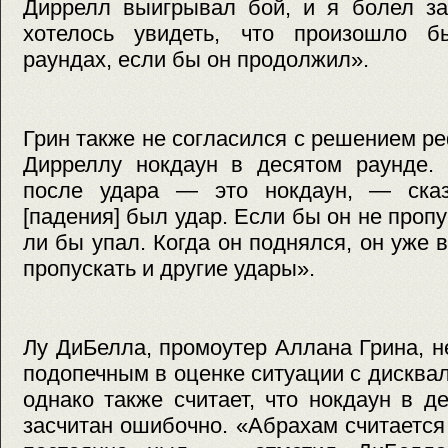
Диррелл выигрывал бой, и я болел за
хотелось увидеть, что произошло б
раундах, если бы он продолжил».
Грин также не согласился с решением р
Дирреллу нокдаун в десятом раунде. 
после удара — это нокдаун, — ска
[падения] был удар. Если бы он не пропу
ли бы упал. Когда он поднялся, он уже 
пропускать и другие удары».
Лу ДиБелла, промоутер Аллана Грина, н
подопечным в оценке ситуации с дискв
однако также считает, что нокдаун в 
засчитан ошибочно. «Абрахам считается