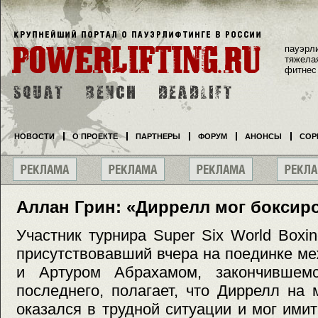
пауэрл
тяжела
фитнес
НОВОСТИ
О ПРОЕКТЕ
ПАРТНЕРЫ
ФОРУМ
АНОНСЫ
СОР
Аллан Грин: «Диррелл мог боксир
Участник турнира Super Six World Boxin
присутствовавший вчера на поединке м
и Артуром Абрахамом, закончившемс
последнего, полагает, что Диррелл на
оказался в трудной ситуации и мог имит