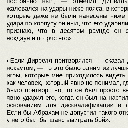
постоянно ныл, — отметил ДиБелл
жаловался на удары ниже пояса, в котор
которые даже не были нанесены ниже 
удара по корпусу он ныл, что его ударил
признаю, что в десятом раунде он 
нокдаун и потряс его».
«Если Диррелл притворялся, — сказал 
нокаутом, — то это было одним из лучш
игры, которые мне приходилось видеть
как человек, который явно не понимал, г
было притворство, то он был просто в
явно ударил его, когда он был на насти
основанием для дисквалификации в 
Если бы Абрахам не допустил такого от
у него был бы шанс выиграть бой».