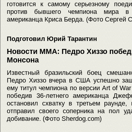
готовится к самому серьезному поеди
против бывшего чемпиона мира в 
американца Криса Берда. (Фото Сергей 
Подготовил Юрий Тарантин
Новости MMA: Педро Хиззо побе
Монсона
Известный бразильский боец смешанн
Педро Хиззо вчера в США успешно за
ему титул чемпиона по версии Art of Wa
победив 36-летнего американца Дже
остановил схватку в третьем раунде, 
отправил своего соперника на пол уд
добивание. (Фото Sherdog.com)