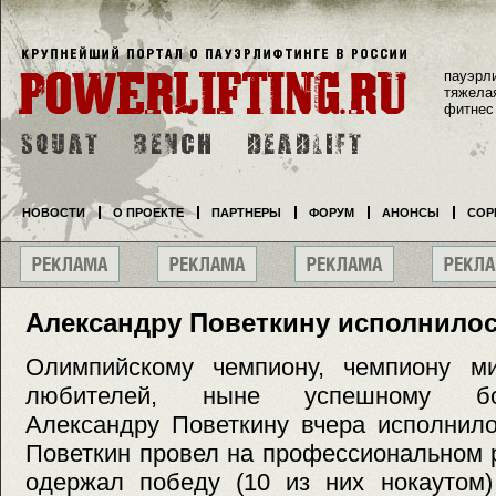
пауэрл
тяжела
фитнес
НОВОСТИ
О ПРОЕКТЕ
ПАРТНЕРЫ
ФОРУМ
АНОНСЫ
СОР
Александру Поветкину исполнилос
Олимпийскому чемпиону, чемпиону м
любителей, ныне успешному бокс
Александру Поветкину вчера исполнило
Поветкин провел на профессиональном р
одержал победу (10 из них нокаутом