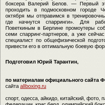
боксера Валерий Белов. — Первый эт
проходить в подмосковном городе Ч
октября мы отправимся в тренировочны
где начнутся спарринги». Для ра
Поветкиным в Берлине промоутеры соб
семи спарринг-партнеров, а уже сейча
специалист по общефизической подгот
привести его в оптимальную боевую фор
Подготовил Юрий Тарантин,
по материалам официального сайта 
сайта
allboxing.ru
спорт, одесса, айкидо, китайский, фото, 
федерации, крис берд, олимпийский бокс