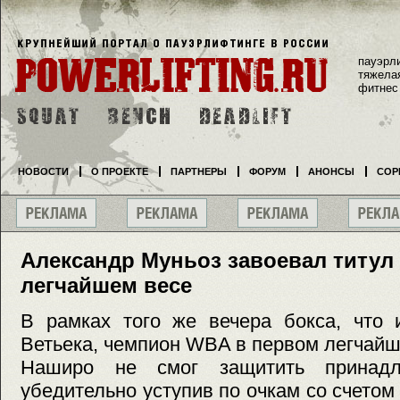
пауэрл
тяжела
фитнес
НОВОСТИ
О ПРОЕКТЕ
ПАРТНЕРЫ
ФОРУМ
АНОНСЫ
СОР
Александр Муньоз завоевал титул
легчайшем весе
В рамках того же вечера бокса, что 
Ветьека, чемпион WBA в первом легчай
Наширо не смог защитить принадл
убедительно уступив по очкам со счетом 1