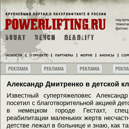
пауэрл
тяжела
фитнес
НОВОСТИ
О ПРОЕКТЕ
ПАРТНЕРЫ
ФОРУМ
АНОНСЫ
СОР
Александр Дмитренко в детской к
Известный супертяжеловес Александ
посетил с благотворительной акцией дет
в немецком городе Гестахт, спец
реабилитации маленьких жертв несчаст
детстве лежал в больнице и знаю, как т