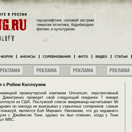
пауэрлифтинг, силовой экстрим
тяжелая атлетика, бодибилдинг
фитнес и культуризм
ФОРУМ
АНОНСЫ
СОРЕВНОВАНИЯ
ФОТО
ВИДЕО
СТАТЬИ
я с Робом Кэллоуэем
немецкой промоутерской компании Universum, перспективный
р Димитренко проведет свой следующий поединок 7 января
Кэллоуэя из США. Послужной список американца насчитывает 66
 однако он никогда не выигрывал у серьезных соперников: самым
пожалуй, является Боб Мирович. Напомним, что до недавнего
уэя с Джеймсом Тони, однако он был отменен, когда у Тони
тул WBC.