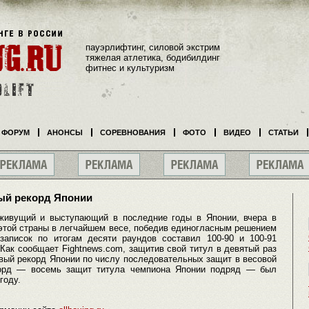
пауэрлифтинг, силовой экстрим
тяжелая атлетика, бодибилдинг
фитнес и культуризм
ФОРУМ
АНОНСЫ
СОРЕВНОВАНИЯ
ФОТО
ВИДЕО
СТАТЬИ
ый рекорд Японии
 живущий и выступающий в последние годы в Японии, вчера в
этой страны в легчайшем весе, победив единогласным решением
записок по итогам десяти раундов составил 100-90 и 100-91
 Как сообщает Fightnews.com, защитив свой титул в девятый раз
вый рекорд Японии по числу последовательных защит в весовой
екорд — восемь защит титула чемпиона Японии подряд — был
году.