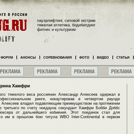
пауэрлифтинг, силовой экстрим
тяжелая атлетика, бодибилдинг
фитнес и культуризм
ФОРУМ
АНОНСЫ
СОРЕВНОВАНИЯ
ФОТО
ВИДЕО
СТАТЬИ
ррина Хамфри
вого тяжелого веса россиянин Александр Алексеев одержал в
офессиональном ринге, нокаутировав в четвертом раунде
. Алексеев владел подавляющим преимуществом на протяжении
ле третьего по счету нокдауна секундант Хамфри Бобби Доббс
боксера от дальнейшего избиения. Этот поединок стал для
го им в прошлом бою титула WBO Inter-Continental в первом