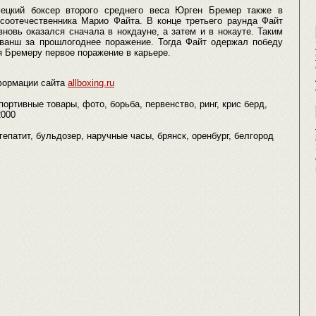
мецкий боксер второго среднего веса Юрген Бремер также в
 соотечественника Марио Файта. В конце третьего раунда Файт
вновь оказался сначала в нокдауне, а затем и в нокауте. Таким
ванш за прошлогоднее поражение. Тогда Файт одержал победу
я Бремеру первое поражение в карьере.
формации сайта
allboxing.ru
портивные товары, фото, борьба, первенство, ринг, крис берд,
2000
а, гепатит, бульдозер, наручные часы, брянск, оренбург, белгород