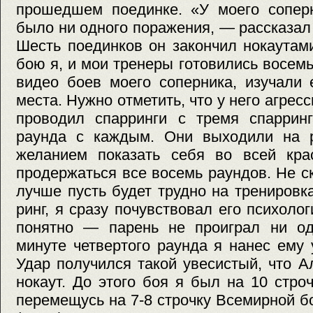
прошедшем поединке. «У моего соперн
было ни одного поражения, — рассказал
Шесть поединков он закончил нокаутами
бою я, и мои тренеры готовились восем
видео боев моего соперника, изучали 
места. Нужно отметить, что у него агрес
проводил спарринги с тремя спарринг
раунда с каждым. Они выходили на р
желанием показать себя во всей кр
продержаться все восемь раундов. Не с
лучше пусть будет трудно на тренировк
ринг, я сразу почувствовал его психоло
понятно — парень не проиграл ни од
минуте четвертого раунда я нанес ему 
Удар получился такой увесистый, что 
нокаут. До этого боя я был на 10 строч
перемещусь на 7-8 строчку Всемирной б